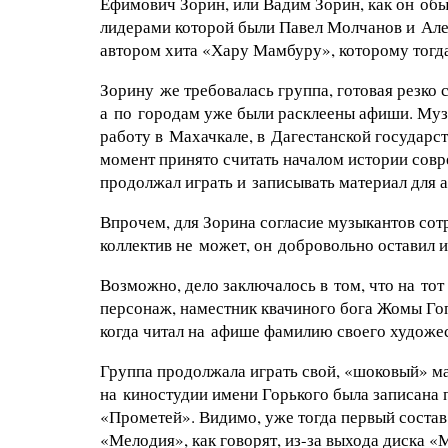
Ефимович Зорин, или Вадим Зорин, как он обы
лидерами которой были Павел Молчанов и Але
автором хита «Хару Мамбуру», которому тогд
Зорину же требовалась группа, готовая резко 
а по городам уже были расклеены афиши. Музы
работу в Махачкале, в Дагестанской государс
момент принято считать началом истории сов
продолжал играть и записывать материал для 
Впрочем, для Зорина согласие музыкантов сотр
коллектив не может, он добровольно оставил 
Возможно, дело заключалось в том, что на то
персонаж, наместник квачиного бога Жомы Гоп
когда читал на афише фамилию своего художес
Группа продолжала играть свой, «шоковый» ма
на киностудии имени Горького была записана
«Прометей». Видимо, уже тогда первый состав
«Мелодия», как говорят,
из-за
выхода диска «М