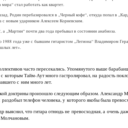
 мира“ стал работать как квартет.
зад, Родин перебазировался в „Черный кофе“, откуда попал в „Кар
а с новым ударником Алексеем Корневским.
 а „Мартин“ почти два года пребывал в состоянии анабиоза.
ью 1988 года уже с бывшим гитаристом „Легиона“ Владимиром Гер
ошлых лет».
 коллективов часто пересекались. Упомянутого выше барабан
е с которым
Тайм-Аут
много гастролировал, на радость покл
авшего с ним много лет.
кой доктрины произошло следующим образом. Александр Ми
 раздобыл телефон человека, у которого якобы была превосх
др выяснил, что гитара отнюдь не превосходная, а очень да
м Молчановым.