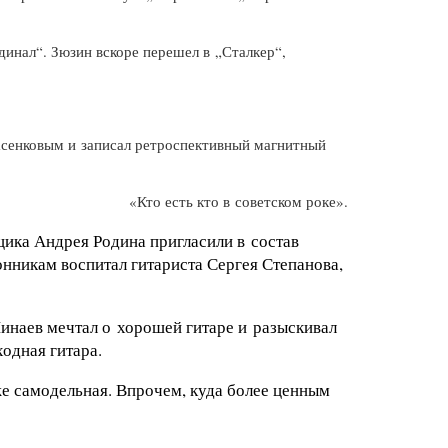
динал“. Зюзин вскоре перешел в „Сталкер“,
асенковым и записал ретроспективный магнитный
«Кто есть кто в советском роке».
щика Андрея Родина пригласили в состав
онникам воспитал гитариста Сергея Степанова,
наев мечтал о хорошей гитаре и разыскивал
одная гитара.
же самодельная. Впрочем, куда более ценным