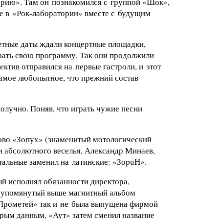
орию
». Там он познакомился с группой «Шок»,
е в «
Рок-лаборатории
» вместе с будущим
ретные даты ждали концертные площадки,
грать свою программу. Так они продолжили
ктив отправился на первые гастроли, и этот
самое любопытное, что прежний состав
олучно. Поняв, что играть чужие песни
лово «Зопух» (знаменитый мотологический
и абсолютного веселья, Александр Минаев,
тальные заменил на латинские: «ЗоpuH».
ый исполнял обязанности директора,
а упомянутый выше магнитный альбом
 «Прометей» так и не была выпущена фирмой
рым данным, «Аут» затем сменил название