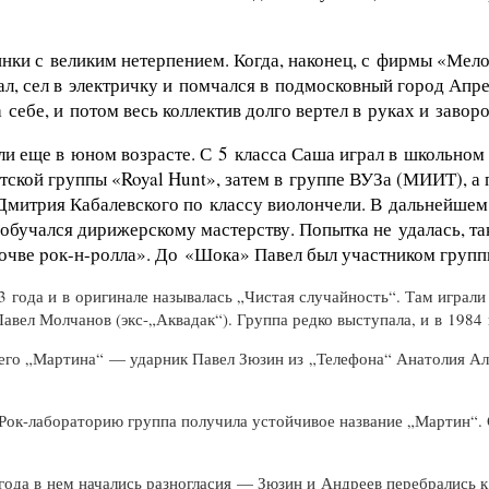
ки с великим нетерпением. Когда, наконец, с фирмы «Мело
л, сел в электричку и помчался в подмосковный город Апре
себе, и потом весь коллектив долго вертел в руках и завор
и еще в юном возрасте. С 5 класса Саша играл в школьно
атской группы «Royal Hunt», затем в группе ВУЗа (МИИТ),
а
Дмитрия Кабалевского по классу виолончели. В дальнейшем
 обучался дирижерскому мастерству. Попытка не удалась, та
почве
pок-н-pолла
». До «Шока» Павел был участником груп
3 года и в оригинале называлась „Чистая случайность“. Там играл
 Павел Молчанов
(экс-„Аквадак“)
. Группа редко выступала, и в 1984
его „Мартина“ — ударник Павел Зюзин из „Телефона“ Анатолия Ал
Рок-лабораторию
группа получила устойчивое название „Мартин“.
 года в нем начались разногласия — Зюзин и Андреев перебрались