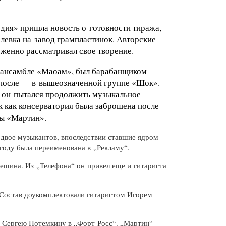
дия» пришла новость о готовности тиража,
левка на завод грампластинок. Авторские
оженно рассматривал свое творение.
м ансамбле «Маоам», был барабанщиком
 после —
в вышеозначенной группе «Шок».
 он пытался продолжить музыкальное
к как консерватория была заброшена после
пы «Мартин».
и двое музыкантов, впоследствии ставшие ядром
 году была переименована в „Рекламу“.
ешина. Из „Телефона“ он привел еще и гитариста
 Состав доукомплектовали гитаристом Игорем
 к Сергею Потемкину
в „Форт-Росс“
. „Мартин“