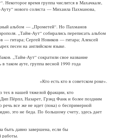
т
“. Некоторое время группа числится в Махачкале,
-Ауту
“ нового солиста — Михаила Пахманова,
ражный альбом — „Прометей“. Но Пахманов
рополя. „
Тайм-Аут
“ собирались переписать альбом
ов — гитара; Сергей Новиков — гитара; Алексей
ырех песен на английском языке.
баков. „Тайм-Аут“ сократили свое название
 в таком ауте, группа весной 1990 года
«Кто есть кто в советском роке».
з тех в нашей тяжелой фракции, кто
 Дип Пёрпл, Назарет, Грэнд Фанк и более поздним
 речь все же не идет (пока) о беспримерной
видно, это не беда. По большому счету, здесь дает
а быть давно завершена, если бы
й работы.