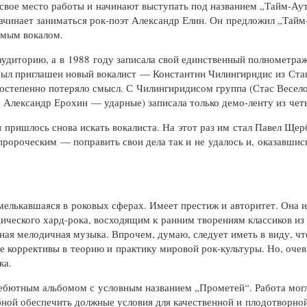
свое место работы и начинают выступать под названием „
Тайм-Ау
начинает заниматься
рок-поэт
Александр Елин. Он предложил „
Тайм
емым вокалом.
 аудиторию, а в 1988 году записала свой единственный полномет
Был приглашен новый вокалист — Константин Чилингиридис из Став
и постепенно потеряло смысл. С Чилингиридисом группа (Стас Весел
 Александр Ерохин — ударные) записала только
демо-ленту
из чет
и пришлось снова искать вокалиста. На этот раз им стал Павел Щер
пророческим — поправить свои дела так и не удалось и, оказавшись
елькавшаяся в роковых сферах. Имеет престиж и авторитет. Она и
дического
хард-рока
, восходящим к ранним творениям классиков из
ая мелодичная музыка. Впрочем, думаю, следует иметь в виду, что
ые коррективы в теорию и практику мировой
рок-культуры
. Но, оче
ка.
дебютным альбомом с условным названием „Прометей“. Работа могл
ной обеспечить должные условия для качественной и плодотворно