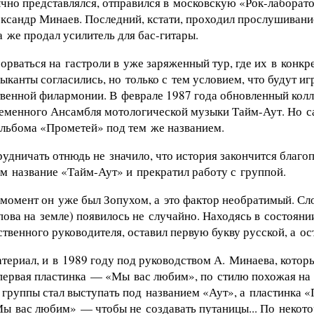
чно представлялся, отправился в московскую «
Рок-лаборат
ксандр Минаев. Последний, кстати, проходил прослушивани
а же продал усилитель для
бас-гитары
.
сорваться на гастроли в уже заряженный тур, где их в конк
канты согласились, но только с тем условием, что будут и
твенной филармонии. В феврале 1987 года обновленный колле
ременного Ансамбля мотологической музыки
Тайм-Аут
. Но 
альбома «Прометей» под тем же названием.
удничать отнюдь не значило, что история закончится благоп
им название «
Тайм-Аут
» и прекратил работу с группой.
т момент он уже был Зопухом, а это фактор необратимый. С
ова на земле) появилось не случайно. Находясь в состояни
твенного руководителя, оставил первую букву русской, а ос
териал, и в 1989 году под руководством А. Минаева, котор
 первая пластинка — «Мы вас любим», по стилю похожая н
 группы стал выступать под названием «Аут», а пластинка
ы вас любим» — чтобы не создавать путаницы... По некото