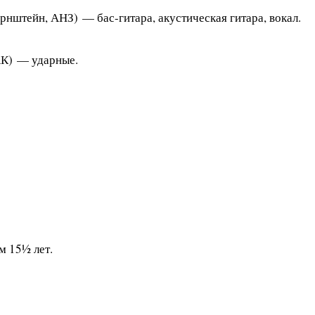
ирнштейн, АНЗ) —
бас-гитара
, акустическая гитара, вокал.
АК) — ударные.
м 15½ лет.