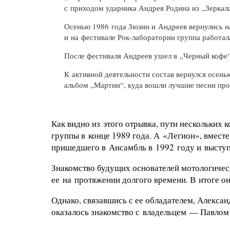
с приходом ударника Андрея Родина из „Зеркала
Осенью 1986 года Зюзин и Андреев вернулись на
и на фестивале
Рок-лаборатории
группа работал
После фестиваля Андреев ушел в „Черный кофе“,
К активной деятельности состав вернулся осен
альбом „Мартин“, куда вошли лучшие песни пр
Как видно из этого отрывка, пути нескольких
группы в конце 1989 года. А «Легион», вмест
пришедшего в Ансамбль в 1992 году и выступ
Знакомство будущих основателей мотологичес
ее на протяжении долгого времени. В итоге он
Однако, связавшись
с ее обладателем
, Алексан
оказалось знакомство с владельцем — Павло