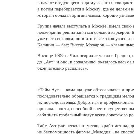
в начале следующего года музыканты покидают 
а потом перебирается в Москву, где ее делами 
который обладал оригинальным, хорошо узнава
Группа начала выступать в Москве, имела свою
неожиданно решил заняться сольной карьерой. 
уже с его вокалом, но в итоге все затянулось 
Калинин — бас; Виктор Можаров — клавишные;
В конце 1989 г. Чилингиридис уехал в Грецию, 
до „Аут“ и оно, к сожалению, оказалось весьма 
окончательно распалась».
«Тайм-Аут — команда, уже обтесавшаяся и прим
последовательно обращается к традициям мело
их последователям. Добротная и профессиональн
оригинальности, способной внести существенн
себя знать глобальный недуг всего советского ро
Тайм-Аут
уже несколько месяцев работает над 
не беспомощность фирмы „Мелодия“, не способ