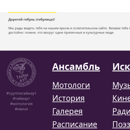
Дорогой гобуль (гобулица)!
Мы рады видеть тебя на нашем ярком и ослепительном сайте. Желаем тебе п
достойно: помни, что вокруг одни приличные и культурные люди.
Ансамбль
Иск
Мотологи
Муз
#группатаймаут
История
Кин
#таймаут
#мотология
Галерея
Рад
#квачи
Расписание
Поэ