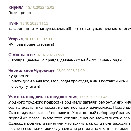
Кирилл
,
18.10.2023 12:02
Всем привет
Пунк
,
18.10.2023 11:53
таварищщщи, мнагауважаемыя!!!! всех с наступающим мотологич
Угарыч
,
16.08.2023 09:00
ЧЧ , рад приветствовать!
O'Монпансье
,
07.07.2023 15:21
С возвращением! И правда, давненько не было... Очень рады!
Чернильное Чудовище
,
23.06.2023 21:09
Ку дорогие!
Пристыдили меня что, мол, годы проходят, а чч в гостевой нини. 
По сему тутати я!
Учитесь продвигать предложения
,
17.06.2023 21:48
У одного трудного подростка родители затеяли ремонт. У них нич
болтались, плитка лежала криво, кое-где отваливалась. Позорище
Сын придумал, как всё исправить. Хотя полный набор идей заним
первой же фразе. Ну что этот "сопляк", "щенок" может знать о ре
Однажды родители заметили, что всякий раз, когда они заходят в 
После нескольких таких случаев они решили поискать, что именн