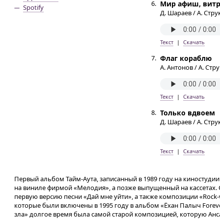
6.
Мир афиш, вит
Spotify
Д. Шараев / А. Стру
Текст
|
Скачать
7.
Флаг кораблю
А. Антонов / А. Стр
Текст
|
Скачать
8.
Только вдвоем
Д. Шараев / А. Стру
Текст
|
Скачать
Первый альбом Тайм-Аутa, записанный в 1989 году на киностуди
на виниле фирмой «Мелодия», а позже выпущенный на кассетах. С
первую версию песни «Дай мне уйти», а также композиции «Rock
которые были включены в 1995 году в альбом «Ёхан Палыч Foreve
зла» долгое время была самой старой композицией, которую Ан