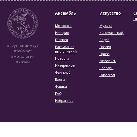
Ансамбль
Искусство
С
п
Мотологи
Музыка
История
Кинематограф
Галерея
Радио
#группатаймаут
Расписание
Поэзия
#таймаут
выступлений
Проза
#мотология
Новости
Живопись
#квачи
Интересное
Словарь
Фан-клуб
Гороскоп
Блоги
Фишки
FAQ
Избранное