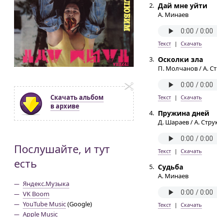
2.
Дай мне уйти
А. Минаев
Текст
|
Скачать
3.
Осколки зла
П. Молчанов / А. С
Скачать альбом
Текст
|
Скачать
в архиве
4.
Пружина дней
Д. Шараев / А. Стру
Послушайте, и тут
Текст
|
Скачать
есть
5.
Судьба
А. Минаев
Яндекс.Музыка
VK Boom
YouTube Music
(Google)
Текст
|
Скачать
Apple Music