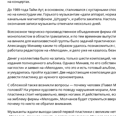
на концертах.
До 1989 года Тайм-Аут, в основном, сталкивался с кустарными спо
но на киностудии им. Горького музыкантам «дали аппарат, норма
канальным магнитофоном „Штудер“», и работа закипела. Настол
окончание записи музыканты отмечали несколько дней.
Всесоюзное творческо-производственное объединение фирма «
монополистом в области грамзаписи, и по тем временам выпус
на виниле для малоизвестной группы было задачей практическ
Александру Минаеву каким-то образом удалось познакомиться с
работала редактором на «Мелодии», и дело уже не казалось без
Денег у коллектива было на запись только шести композиций, че
издания полноценного альбома. Однако Минаев, по его собстве
наглости» и заявил на «Мелодии», что это и есть готовый альбом
и умудрилась пройти худсовет. Две недостающие композиции до
довести пластинку до нужного хронометража.
С обложкой также возникли вопросы — почему человек (Павел М
головой? На упреки худсовета по поводу нарушения морали, Але
пластинка стоит неправильно, вверх ногами. И действительно, е
на эмблему фирмы «Мелодия», Молчанов будет стремиться вверх.
почему-то
никто не обратил внимания.
Музыканты ждали выхода самой первой пластинки с великим нет