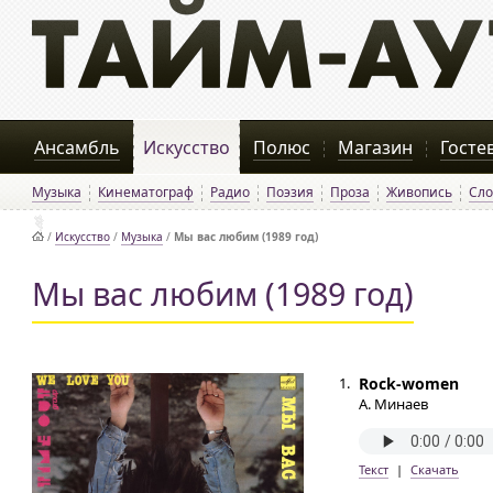
Ансамбль
Искусство
Полюс
Магазин
Госте
Музыка
Кинематограф
Радио
Поэзия
Проза
Живопись
Сло
/
Искусство
/
Музыка
/
Мы вас любим (1989 год)
Мы вас любим (1989 год)
1.
Rock-women
А. Минаев
Текст
|
Скачать