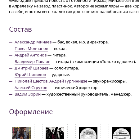
«Мелодия» пришла новость о готовности тиража, Минаев сел в э
в Апрелевку на завод пластинок. Авторские экземпляры — две к
на себе, и потом весь коллектив долго не мог налюбоваться на св
Состав
Александр Минаев
— бас, вокал, и.о. директора.
Павел Молчанов
— вокал.
Андрей Антонов
— гитара.
Владимир Павлов
— гитара (в композиции «Только вдвоем»).
Дмитрий Шараев
— соло-гитара.
Юрий Шипилов
— ударные.
Николай Шестов
,
Андрей Гургинидзе
— звукорежиссеры.
Алексей Струков
— технический директор.
Вадим Зорин
— художественный руководитель, менеджер.
Оформление