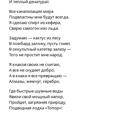
И теплый денатурат.
Все канализации мира
Подвластны мне будут всегда.
Я сделаю спирт из кефира,
Сварю самогон изо льда.
Задумаю — кактус из лесу
В ломбард заложу, пусть гниет.
В оккультный катетер залезу —
Того не простит мне народ.
Я кнаков своих не считаю,
А все не скудеет добро,
А в кнаки я все превращаю —
Алмазы, жемчу́г, серебро.
Где быстрые шумные воды
Явили свой мощный напор,
Пройдет, загрязняя природу,
Подводная лодка «Топор»!