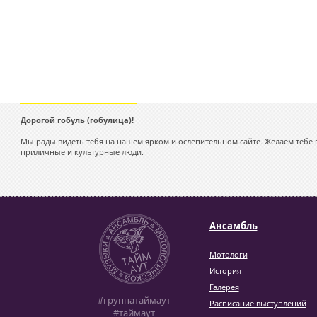
Дорогой гобуль (гобулица)!
Мы рады видеть тебя на нашем ярком и ослепительном сайте. Желаем тебе п
приличные и культурные люди.
Ансамбль
Мотологи
История
Галерея
#группатаймаут
Расписание выступлений
#таймаут