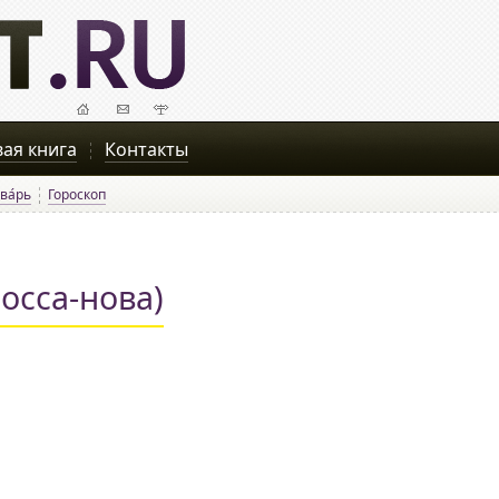
вая книга
Контакты
ва́рь
Гороскоп
Босса-нова)