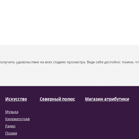
олучить удовольствие на всех стадиях просмотра. Веди себя достойно: помни, чт
Искусство
Северный полюс
Магазин атрибутики
Музыка
Кинематограф
Радио
Поэзия