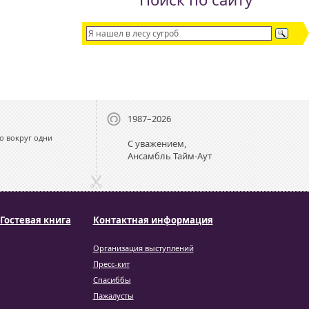
1987–2026
о вокруг одни
С уважением,
Ансамбль Тайм-Аут
Гостевая книга
Контактная информация
Организация выступлений
Пресс-кит
Спасиббы
Пажалусты