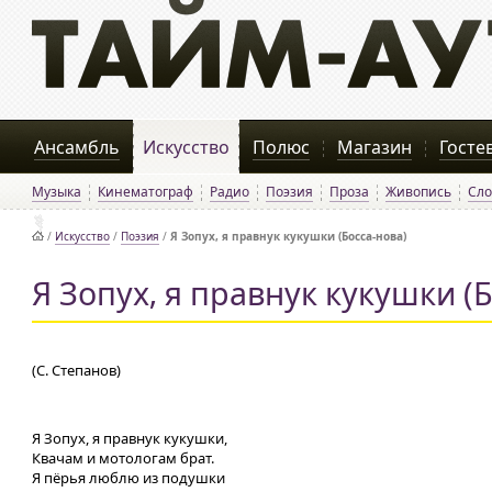
Ансамбль
Искусство
Полюс
Магазин
Госте
Музыка
Кинематограф
Радио
Поэзия
Проза
Живопись
Сло
/
Искусство
/
Поэзия
/
Я Зопух‚ я правнук кукушки (Босса-нова)
Я Зопух‚ я правнук кукушки (
(С. Степанов)
Я Зопух, я правнук кукушки,
Квачам и мотологам брат.
Я пёрья люблю из подушки