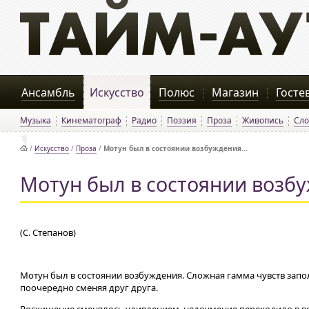
Ансамбль
Искусство
Полюс
Магазин
Госте
Музыка
Кинематограф
Радио
Поэзия
Проза
Живопись
Сло
/
Искусство
/
Проза
/
Мотун был в состоянии возбуждения...
Мотун был в состоянии возбу
(С. Степанов)
Мотун был в состоянии возбуждения. Сложная гамма чувств запол
поочередно сменяя друг друга.