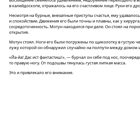
Восхищение сменялось удивлением, недоумение переходило в вост
в калейдоскопе, отражалось на его счастливом лице. Руки его др
Несмотря на бурные, внезапные приступы счастья, ему удавалос
и спокойствие. Движения его были точны и плавны, как у хирурга
сосредоточенность. Мотун находился при деле. Он стоял на пор
открытия.
Мотун стоял. Ноги его были погружены по щиколотку в густую ч
лужу которой он обнаружил случайно на полпути между домом 
«Йа-йа! Дас ист фантастиш!», — бурчал он себе под нос, поочере
то правую ногу. От подошвы тянулась густая липкая масса.
Это и привлекало его внимание.