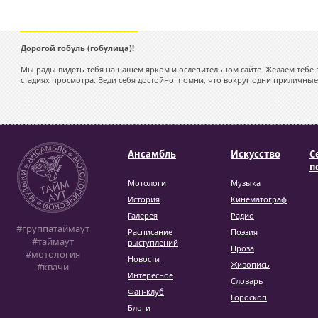
Дорогой гобуль (гобулица)!
Мы рады видеть тебя на нашем ярком и ослепительном сайте. Желаем тебе 
стадиях просмотра. Веди себя достойно: помни, что вокруг одни приличные
Ансамбль
Искусство
С
п
Мотологи
Музыка
История
Кинематограф
Галерея
Радио
#группатаймаут
Расписание
Поэзия
#таймаут
выступлений
Проза
#мотология
Новости
Живопись
#квачи
Интересное
Словарь
Фан-клуб
Гороскоп
Блоги