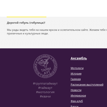
Дорогой гобуль (гобулица)!
Мы рады видеть тебя на нашем ярком и ослепительном сайте. Желаем тебе п
приличные и культурные люди.
Ансамбль
Мотологи
История
Галерея
#группатаймаут
Расписание выступлений
#таймаут
Новости
#мотология
Интересное
#квачи
Фан-клуб
Блоги