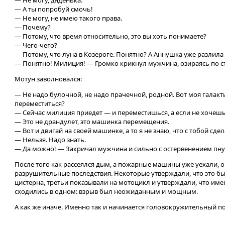
— Не могу, дяденька.
— А ты попробуй смочь!
— Не могу, не имею такого права.
— Почему?
— Потому, что время относительно, это вы хоть понимаете?
— Чего-чего?
— Потому, что луна в Козероге. Понятно? А Аннушка уже разлил
— Понятно! Милиция! — Громко крикнул мужчина, озираясь по с
Мотун заволновался:
— Не надо булочной, не надо прачечной, родной. Вот моя галактик
переместиться?
— Сейчас милиция приедет — и переместишься, а если не хочешь 
— Это не драндулет, это машинка перемещения.
— Вот и двигай на своей машинке, а то я не знаю, что с тобой сде
— Нельзя. Надо знать.
— Да можно! — Закричал мужчина и сильно с остервенением пнул
После того как рассеялся дым, а пожарные машины уже уехали, 
разрушительные последствия. Некоторые утверждали, что это был
цистерна, третьи показывали на мотоцикл и утверждали, что имен
сходились в одном: взрыв был неожиданным и мощным.
А как же иначе. Именно так и начинается головокружительный п