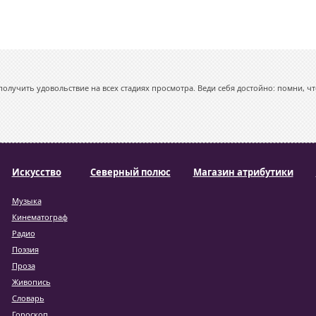
олучить удовольствие на всех стадиях просмотра. Веди себя достойно: помни, чт
Искусство
Северный полюс
Магазин атрибутики
Музыка
Кинематограф
Радио
Поэзия
Проза
Живопись
Словарь
Гороскоп