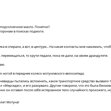
а подсолнечное масло. Понятно?
торонам в поисках подмоги.
а в спирали, а вот, в центуре... На какие контакты мне нажимать, что
перемещаться, то крути педали, пока не дали, на своем драндулете.
лаю.
 ногой в переднее колесо мотуновского велосипеда.
очевидцы пытались вспомнить, какое транспортное средство вызвало 
 «Мерседес», и его разорвало. Другие говорили, что это была бензов
но он оставил после себя истерзанное тело случайного прохожего, но
олет Мотуна!