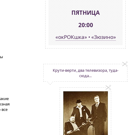
ПЯТНИЦА
20:00
«окРОКшка» • «Зюзино»
бы
Крути-верти, два телевизора, туда-
сюда...
такие
озная
 все