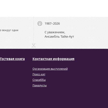
1987–2026
о вокруг одни
С уважением,
Ансамбль Тайм-Аут
Гостевая книга
Контактная информация
Организация выступлений
Пресс-кит
Спасиббы
Пажалусты