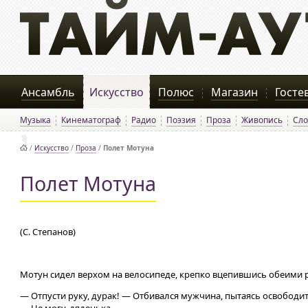
Ансамбль
Искусство
Полюс
Магазин
Госте
Музыка
Кинематограф
Радио
Поэзия
Проза
Живопись
Сло
/
Искусство
/
Проза
/
Полет Мотуна
Полет Мотуна
(С. Степанов)
Мотун сидел верхом на велосипеде, крепко вцепившись обеими
— Отпусти руку, дурак! — Отбивался мужчина, пытаясь освободит