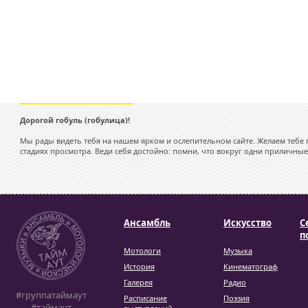
Дорогой гобуль (гобулица)!
Мы рады видеть тебя на нашем ярком и ослепительном сайте. Желаем тебе 
стадиях просмотра. Веди себя достойно: помни, что вокруг одни приличные
Ансамбль
Искусство
С
п
Мотологи
Музыка
История
Кинематограф
Галерея
Радио
#группатаймаут
Расписание
Поэзия
#таймаут