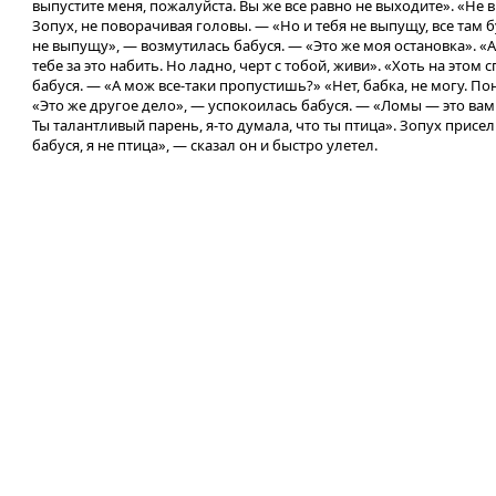
выпустите меня, пожалуйста. Вы же все равно не выходите». «Не 
Зопух, не поворачивая головы. — «Но и тебя не выпущу, все там бу
не выпущу», — возмутилась бабуся. — «Это же моя остановка». «
тебе за это набить. Но ладно, черт с тобой, живи». «Хоть на этом
бабуся. — «А мож все-таки пропустишь?» «Нет, бабка, не могу. П
«Это же другое дело», — успокоилась бабуся. — «Ломы — это вам
Ты талантливый парень, я-то думала, что ты птица». Зопух присел
бабуся, я не птица», — сказал он и быстро улетел.