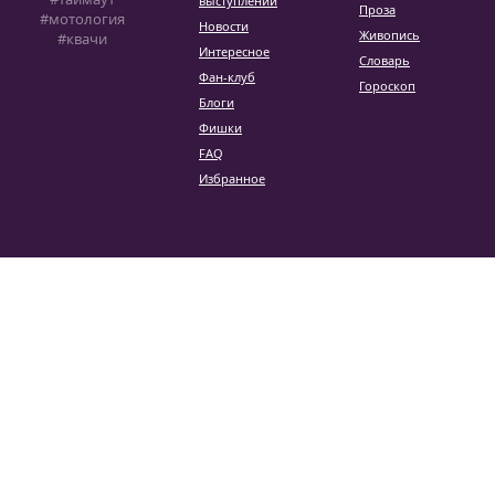
выступлений
Проза
#мотология
Новости
Живопись
#квачи
Интересное
Словарь
Фан-клуб
Гороскоп
Блоги
Фишки
FAQ
Избранное