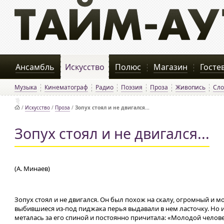
Ансамбль
Искусство
Полюс
Магазин
Госте
Музыка
Кинематограф
Радио
Поэзия
Проза
Живопись
Сло
/
Искусство
/
Проза
/
Зопух стоял и не двигался...
Зопух стоял и не двигался...
(А. Минаев)
Зопух стоял и не двигался. Он был похож на скалу, огромный и 
выбившиеся из-под пиджака перья выдавали в нем ласточку. Но и 
металась за его спиной и постоянно причитала: «Молодой челов