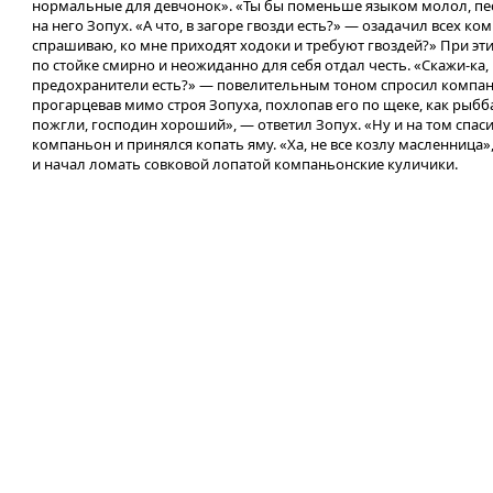
нормальные для девчонок». «Ты бы поменьше языком молол, п
на него Зопух. «А что, в загоре гвозди есть?» — озадачил всех ко
спрашиваю, ко мне приходят ходоки и требуют гвоздей?» При эти
по стойке смирно и неожиданно для себя отдал честь. «Скажи-ка, 
предохранители есть?» — повелительным тоном спросил компан
прогарцевав мимо строя Зопуха, похлопав его по щеке, как рыбба
пожгли, господин хороший», — ответил Зопух. «Ну и на том спа
компаньон и принялся копать яму. «Ха, не все козлу масленница
и начал ломать совковой лопатой компаньонские куличики.