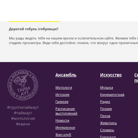
Дорогой гобуль (гобулица)!
Мы рады видеть тебя на нашем ярком и ослепительном сайте. Желаем тебе 
стадиях просмотра. Веди себя достойно: помни, что вокруг одни приличные
Ансамбль
Искусство
С
п
Мотологи
Музыка
История
Кинематограф
Галерея
Радио
#группатаймаут
Расписание
Поэзия
#таймаут
выступлений
Проза
#мотология
Новости
Живопись
#квачи
Интересное
Словарь
Фан-клуб
Гороскоп