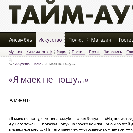
Ансамбль
Искусство
Полюс
Магазин
Госте
Музыка
Кинематограф
Радио
Поэзия
Проза
Живопись
Сло
/
Искусство
/
Проза
/
«Я маек не ношу...»
«Я маек не ношу...»
(А. Минаев)
«Я маек не ношу, я их ненавижу!» — орал Зопух. — «На, посмотри,
и у него тоже». — показал Зопух на своего компаньона и со всей 
в известное место. «Ничего маечки», — отозвался компаньон. — 