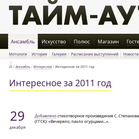
Ансамбль
Искусство
Полюс
Магазин
Гост
Мотологи
История
Галерея
Расписание выступлений
Новости
/
Ансамбль
/
Интересное
/
Интересное за 2011 год
Интересное за 2011 год
29
Добавлено
стихотворное произведение С. Степанова
(ГГСК): «Вечерело, пахло огурцами...».
декабря