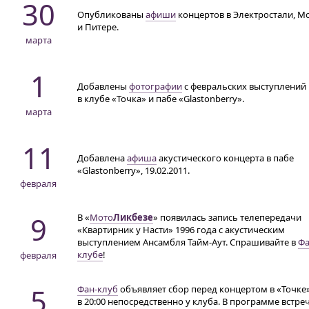
30
Опубликованы
афиши
концертов в Электростали, М
и Питере.
марта
1
Добавлены
фотографии
с февральских выступлений
в клубе «Точка» и пабе «Glastonberry».
марта
11
Добавлена
афиша
акустического концерта в пабе
«Glastonberry», 19.02.2011.
февраля
9
В «
Мото
Ликбезе
» появилась запись телепередачи
«Квартирник у Насти» 1996 года с акустическим
выступлением Ансамбля Тайм-Аут. Спрашивайте в
Фа
клубе
!
февраля
5
Фан-клуб
объявляет сбор перед концертом в «Точке
в 20:00 непосредственно у клуба. В программе встреч