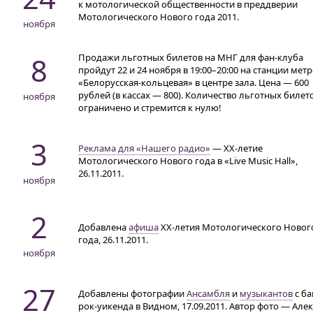
к мотологической общественности в преддверии
Мотологического Нового года 2011.
ноября
8
Продажи льготных билетов на МНГ для фан-клуба
пройдут 22 и 24 ноября в 19:00–20:00 на станции мет
«Белорусская-кольцевая» в центре зала. Цена — 600
рублей (в кассах — 800). Количество льготных билет
ноября
ограничено и стремится к нулю!
3
Реклама для «Нашего радио»
— XX-летие
Мотологического Нового года в «Live Music Hall»,
26.11.2011.
ноября
2
Добавлена
афиша
XX-летия Мотологического Новог
года, 26.11.2011.
ноября
27
Добавлены фотографии
Ансамбля
и
музыкантов
с ба
рок-уикенда в Видном, 17.09.2011. Автор фото — Але