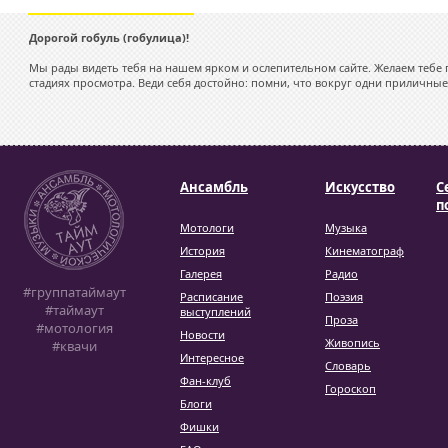
Дорогой гобуль (гобулица)!
Мы рады видеть тебя на нашем ярком и ослепительном сайте. Желаем тебе 
стадиях просмотра. Веди себя достойно: помни, что вокруг одни приличные
Ансамбль
Искусство
С
п
Мотологи
Музыка
История
Кинематограф
Галерея
Радио
#группатаймаут
Расписание
Поэзия
#таймаут
выступлений
Проза
#мотология
Новости
Живопись
#квачи
Интересное
Словарь
Фан-клуб
Гороскоп
Блоги
Фишки