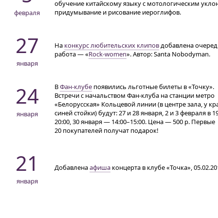
обучение китайскому языку с мотологическим укло
придумывание и рисование иероглифов.
февраля
27
На
конкурс любительских клипов
добавлена очеред
работа — «
Rock-women
». Автор: Santa Nobodyman.
января
24
В
Фан-клубе
появились льготные билеты в «Точку».
Встречи с начальством Фан-клуба на станции метро
«Белорусская» Кольцевой линии (в центре зала, у кр
синей стойки) будут: 27 и 28 января, 2 и 3 февраля в 1
января
20:00, 30 января — 14:00–15:00. Цена — 500 р. Первые
20 покупателей получат подарок!
21
Добавлена
афиша
концерта в клубе «Точка», 05.02.20
января